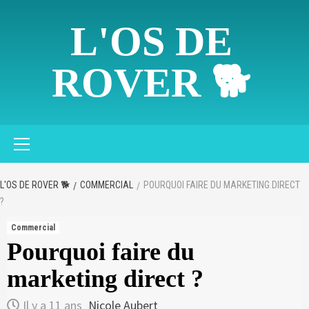
Skip
to
L'OS DE
content
ROVER 🐕
Primary
Menu
L'OS DE ROVER 🐕
COMMERCIAL
POURQUOI FAIRE DU MARKETING DIRECT
?
Commercial
Pourquoi faire du
marketing direct ?
Il y a 11 ans
Nicole Aubert